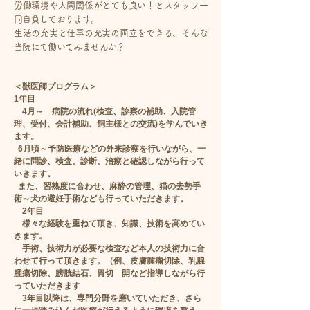
労働環境や人間関係がとても良い！とスタッフ一
同自負しております。
生活の充実と仕事の充実の両立をできる、そんな
当院にて働いてみませんか？
＜獣医師プログラム＞
1年目
4月～ 病院の流れ(検査、診察の補助、入院管
理、受付、会計補助、飼主様との交流)を学んでいき
ます。
6月頃～予防医療などの外来診察を行いながら、一
緒に問診、検査、診断、治療と確認しながら行って
いきます。
また、習熟度に合わせ、麻酔の管理、猫の去勢手
術～犬の避妊手術なども行っていただきます。
2年目
様々な経験を重ねて頂き、知識、技術を高めてい
きます。
手術、技術力が必要な検査など本人の技術力に合
わせて行って頂きます。（例、皮膚腫瘤切除、乳腺
腫瘍切除、膀胱結石、胃切 開など指導しながら行
っていただきます
3年目以降は、専門分野を磨いていただき、さら