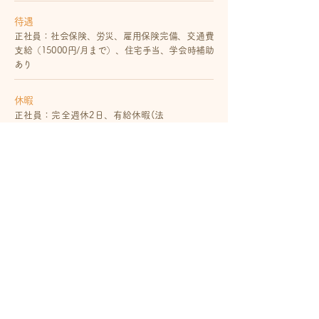
待遇
正社員：社会保険、労災、雇用保険完備、交通費
支給（15000円/月まで）、住宅手当、学会時補助
あり
休暇
正社員：完全週休2日、有給休暇(法
定通り)、残業 平均10時間/月程度
勤務地
東京都東村山市久米川町2-31-58
応募方法
お電話（TEL：042-399-3153）にてお気軽にお問
い合わせください。
ホームに戻る